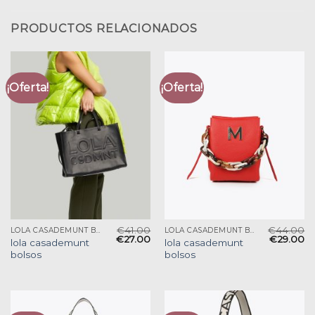
PRODUCTOS RELACIONADOS
¡Oferta!
¡Oferta!
€
41.00
€
44.00
LOLA CASADEMUNT BOLSOS
LOLA CASADEMUNT BOLSOS
€
27.00
€
29.00
lola casademunt
lola casademunt
bolsos
bolsos