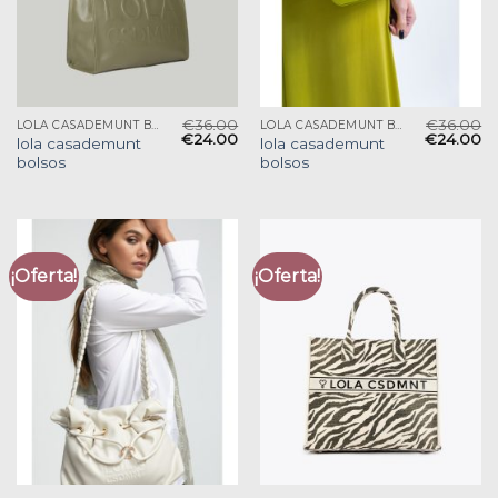
€
36.00
€
36.00
LOLA CASADEMUNT BOLSOS
LOLA CASADEMUNT BOLSOS
€
24.00
€
24.00
lola casademunt
lola casademunt
bolsos
bolsos
¡Oferta!
¡Oferta!