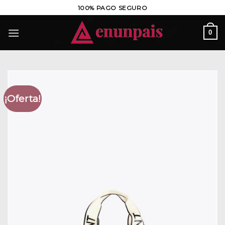
Saltar
100% PAGO SEGURO
al
contenido
0
¡Oferta!