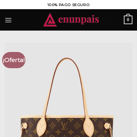
Saltar
100% PAGO SEGURO
al
contenido
0
¡Oferta!