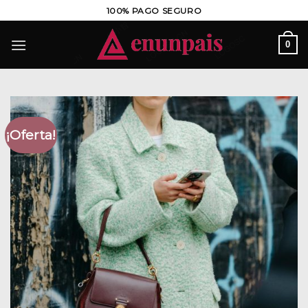
Saltar
100% PAGO SEGURO
al
contenido
0
¡Oferta!