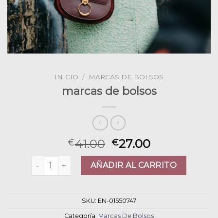
INICIO
/
MARCAS DE BOLSOS
marcas de bolsos
41.00
27.00
€
€
marcas de bolsos cantidad
AÑADIR AL CARRITO
SKU:
EN-01550747
Categoría:
Marcas De Bolsos