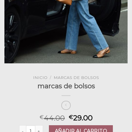
INICIO
/
MARCAS DE BOLSOS
marcas de bolsos
44.00
29.00
€
€
marcas de bolsos cantidad
AÑADIR AL CARRITO