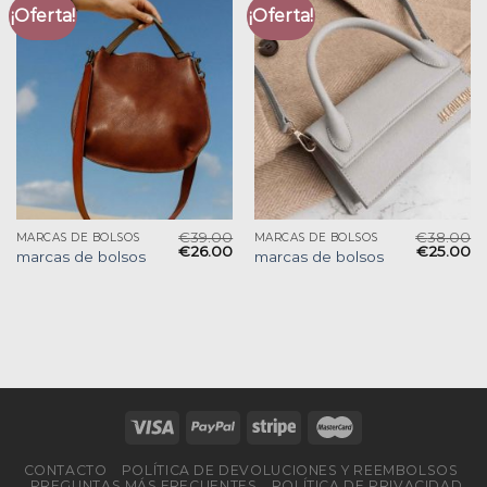
¡Oferta!
¡Oferta!
€
39.00
€
38.00
MARCAS DE BOLSOS
MARCAS DE BOLSOS
€
26.00
€
25.00
marcas de bolsos
marcas de bolsos
CONTACTO
POLÍTICA DE DEVOLUCIONES Y REEMBOLSOS
PREGUNTAS MÁS FRECUENTES
POLÍTICA DE PRIVACIDAD