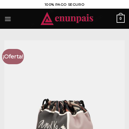
Saltar
100% PAGO SEGURO
al
contenido
0
¡Oferta!