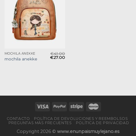
€
41.00
MOCHILA ANEKKE
€
27.00
mochila anekke
CONTACTO
POLÍTICA DE DEVOLUCIONES Y REEMBOLSOS
PREGUNTAS MÁS FRECUENTES
POLÍTICA DE PRIVACIDAD
Copyright 2026 ©
www.enunpaismuylejano.es