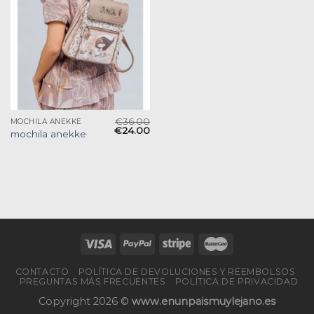
€
36.00
MOCHILA ANEKKE
€
24.00
mochila anekke
CONTACTO
POLÍTICA DE DEVOLUCIONES Y REEMBOLSOS
PREGUNTAS MÁS FRECUENTES
POLÍTICA DE PRIVACIDAD
Copyright 2026 ©
www.enunpaismuylejano.es