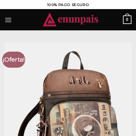
Saltar
100% PAGO SEGURO
al
contenido
0
¡Oferta!