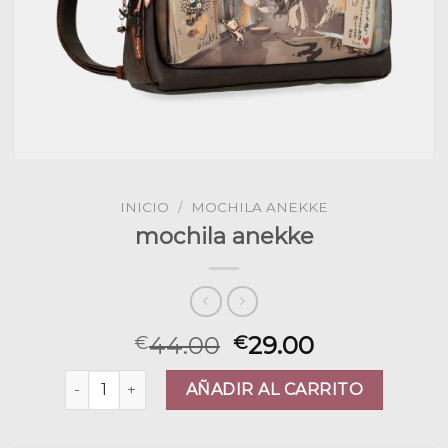
INICIO
/
MOCHILA ANEKKE
mochila anekke
44.00
29.00
€
€
mochila anekke cantidad
AÑADIR AL CARRITO