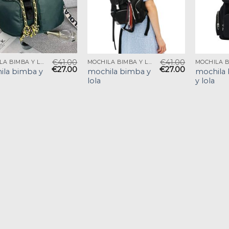
€
41.00
€
41.00
MOCHILA BIMBA Y LOLA
MOCHILA BIMBA Y LOLA
€
27.00
€
27.00
ila bimba y
mochila bimba y
mochila
lola
y lola