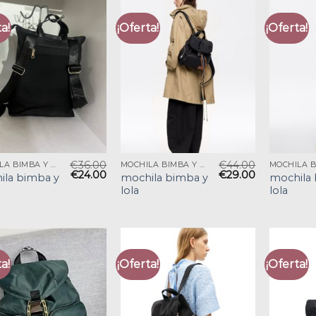
a!
¡Oferta!
¡Oferta!
€
36.00
€
44.00
MOCHILA BIMBA Y LOLA
MOCHILA BIMBA Y LOLA
€
24.00
€
29.00
ila bimba y
mochila bimba y
mochila 
lola
lola
a!
¡Oferta!
¡Oferta!