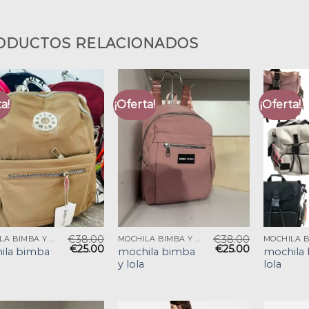
ODUCTOS RELACIONADOS
a!
¡Oferta!
¡Oferta!
€
38.00
€
38.00
MOCHILA BIMBA Y LOLA
MOCHILA BIMBA Y LOLA
€
25.00
€
25.00
ila bimba
mochila bimba
mochila 
y lola
lola