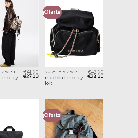
¡Oferta!
€
41.00
€
42.00
MOCHILA BIMBA Y LOLA
MOCHILA BIMBA Y LOLA
€
27.00
€
28.00
bimba y
mochila bimba y
lola
¡Oferta!