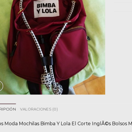
RIPCIÓN
VALORACIONES (0)
os Moda Mochilas Bimba Y Lola El Corte InglÃ©s Bolsos 