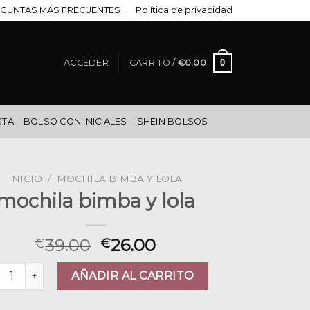
GUNTAS MÁS FRECUENTES
Política de privacidad
0
ACCEDER
CARRITO /
€
0.00
STA
BOLSO CON INICIALES
SHEIN BOLSOS
INICIO
/
MOCHILA BIMBA Y LOLA
mochila bimba y lola
39.00
26.00
€
€
hila bimba y lola cantidad
AÑADIR AL CARRITO