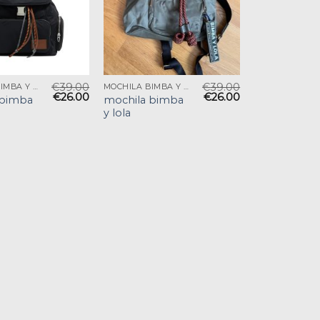
€
39.00
€
39.00
MOCHILA BIMBA Y LOLA
MOCHILA BIMBA Y LOLA
€
26.00
€
26.00
 bimba
mochila bimba
y lola