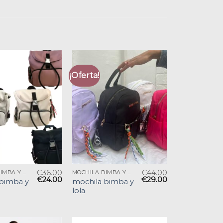
¡Oferta!
€
36.00
€
44.00
MOCHILA BIMBA Y LOLA
MOCHILA BIMBA Y LOLA
€
24.00
€
29.00
bimba y
mochila bimba y
lola