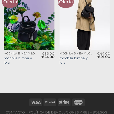
¡Oferta!
¡Oferta!
€
36.00
€
44.00
MOCHILA BIMBA Y LOLA
MOCHILA BIMBA Y LOLA
€
24.00
€
29.00
mochila bimba y
mochila bimba y
lola
lola
CONTACTO
POLÍTICA DE DEVOLUCIONES Y REEMBOLSOS