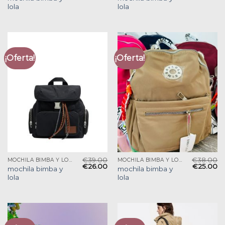
lola
lola
¡Oferta!
¡Oferta!
€
39.00
€
38.00
MOCHILA BIMBA Y LOLA
MOCHILA BIMBA Y LOLA
€
26.00
€
25.00
mochila bimba y
mochila bimba y
lola
lola