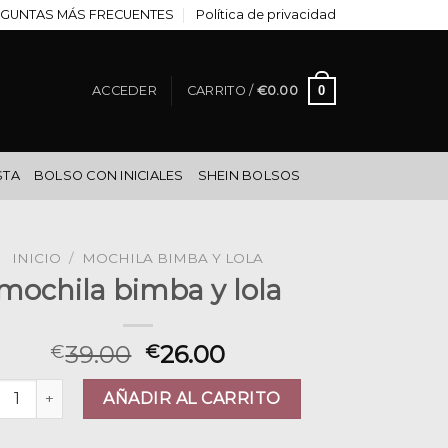
GUNTAS MÁS FRECUENTES
Política de privacidad
0
ACCEDER
CARRITO /
€
0.00
STA
BOLSO CON INICIALES
SHEIN BOLSOS
INICIO
/
MOCHILA BIMBA Y LOLA
mochila bimba y lola
39.00
26.00
€
€
hila bimba y lola cantidad
AÑADIR AL CARRITO