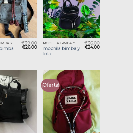
€
39.00
€
36.00
MOCHILA BIMBA Y LOLA
MOCHILA BIMBA Y LOLA
€
26.00
€
24.00
 bimba
mochila bimba y
lola
¡Oferta!