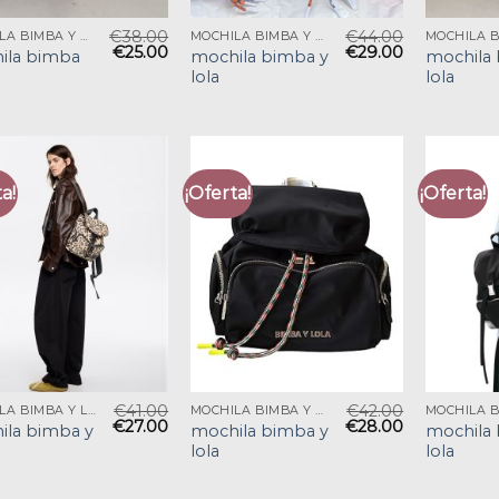
€
38.00
€
44.00
MOCHILA BIMBA Y LOLA
MOCHILA BIMBA Y LOLA
€
25.00
€
29.00
ila bimba
mochila bimba y
mochila 
lola
lola
a!
¡Oferta!
¡Oferta!
€
41.00
€
42.00
MOCHILA BIMBA Y LOLA
MOCHILA BIMBA Y LOLA
€
27.00
€
28.00
ila bimba y
mochila bimba y
mochila 
lola
lola