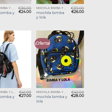
€
36.00
€
39.00
MOCHILA BIMBA Y LOLA
MOCHILA BIMBA Y LOLA
€
24.00
€
26.00
bimba y
mochila bimba
y lola
¡Oferta!
€
41.00
€
42.00
MOCHILA BIMBA Y LOLA
MOCHILA BIMBA Y LOLA
€
27.00
€
28.00
bimba y
mochila bimba y
lola