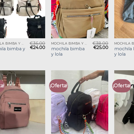
€
36.00
€
38.00
MOCHILA BIMBA Y LOLA
MOCHILA BIMBA Y LOLA
€
24.00
€
25.00
ila bimba y
mochila bimba
mochila
y lola
y lola
a!
¡Oferta!
¡Oferta!