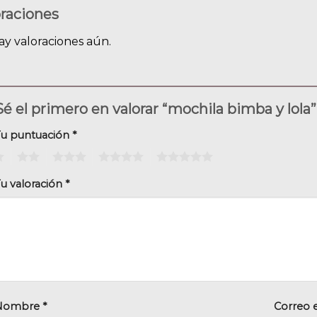
oraciones
ay valoraciones aún.
Sé el primero en valorar “mochila bimba y lola
Tu puntuación
*
2
3
4
5
u valoración
*
Nombre
*
Correo 