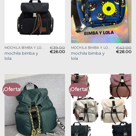
€
39.00
€
42.00
MOCHILA BIMBA Y LOLA
MOCHILA BIMBA Y LOLA
€
26.00
€
28.00
mochila bimba y
mochila bimba y
lola
lola
¡Oferta!
¡Oferta!