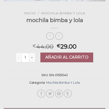
INICIO
/
MOCHILA BIMBA Y LOLA
mochila bimba y lola
44.00
29.00
€
€
mochila bimba y lola cantidad
AÑADIR AL CARRITO
SKU:
EN-01551041
Categoría:
Mochila Bimba Y Lola