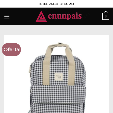
Saltar
100% PAGO SEGURO
al
contenido
0
¡Oferta!