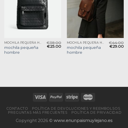
€
38.00
€
44.00
MOCHILA PEQUEÑA HOMBRE
MOCHILA PEQUEÑA HOMBRE
€
25.00
€
29.00
mochila pequeña
mochila pequeña
hombre
hombre
CONTACTO
POLÍTICA DE DEVOLUCIONES Y REEMBOLSOS
PREGUNTAS MÁS FRECUENTES
POLÍTICA DE PRIVACIDAD
Copyright 2026 ©
www.enunpaismuylejano.es