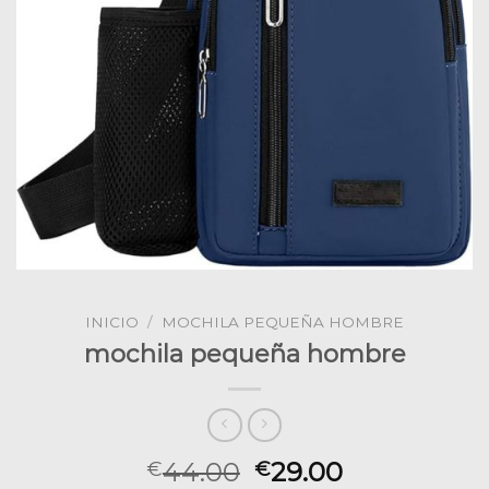
INICIO
/
MOCHILA PEQUEÑA HOMBRE
mochila pequeña hombre
44.00
29.00
€
€