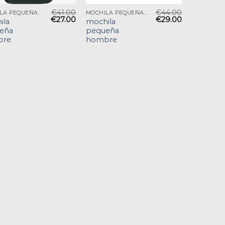
€
41.00
€
44.00
MOCHILA PEQUEÑA HOMBRE
MOCHILA PEQUEÑA HOMBRE
€
27.00
€
29.00
ila
mochila
eña
pequeña
bre
hombre