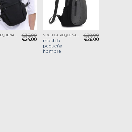
€
36.00
€
39.00
MOCHILA PEQUEÑA HOMBRE
MOCHILA PEQUEÑA HOMBRE
€
24.00
€
26.00
mochila
pequeña
hombre