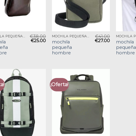
€
38.00
€
41.00
MOCHILA PEQUEÑA HOMBRE
MOCHILA PEQUEÑA HOMBRE
€
25.00
€
27.00
ila
mochila
mochila
eña
pequeña
pequeña
bre
hombre
hombre
a!
¡Oferta!