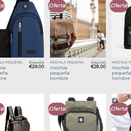
a!
¡Oferta!
¡Oferta!
€
44.00
€
42.00
MOCHILA PEQUEÑA HOMBRE
MOCHILA PEQUEÑA HOMBRE
€
29.00
€
28.00
ila
mochila
mochila
eña
pequeña
pequeña
bre
hombre
hombre
a!
¡Oferta!
¡Oferta!