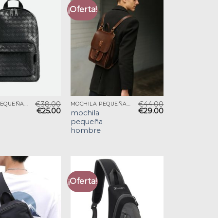
¡Oferta!
€
38.00
€
44.00
MOCHILA PEQUEÑA HOMBRE
MOCHILA PEQUEÑA HOMBRE
€
25.00
€
29.00
mochila
pequeña
hombre
¡Oferta!