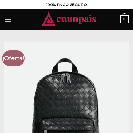
Saltar
100% PAGO SEGURO
al
contenido
0
¡Oferta!