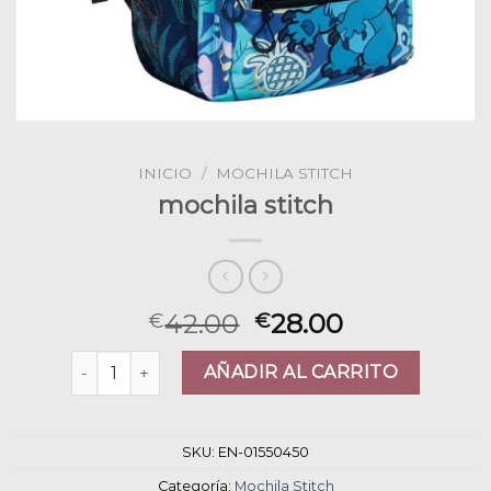
INICIO
/
MOCHILA STITCH
mochila stitch
42.00
28.00
€
€
mochila stitch cantidad
AÑADIR AL CARRITO
SKU:
EN-01550450
Categoría:
Mochila Stitch