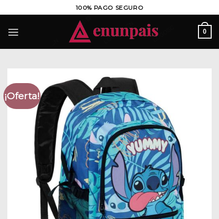
Saltar
100% PAGO SEGURO
al
contenido
0
¡Oferta!