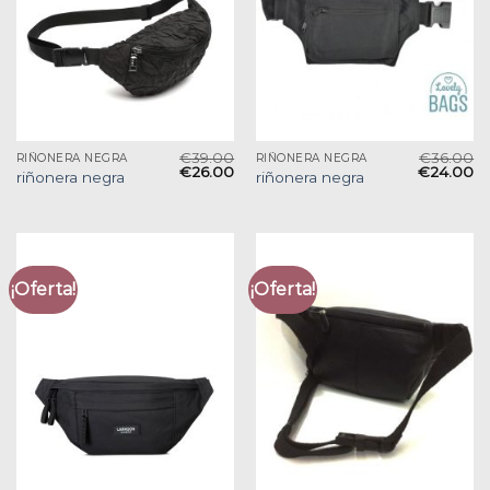
€
39.00
€
36.00
RIÑONERA NEGRA
RIÑONERA NEGRA
€
26.00
€
24.00
riñonera negra
riñonera negra
¡Oferta!
¡Oferta!