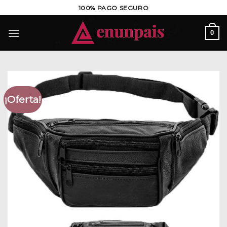
Saltar
100% PAGO SEGURO
al
contenido
0
¡Oferta!