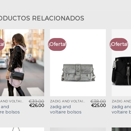
ODUCTOS RELACIONADOS
a!
¡Oferta!
¡Oferta!
€
39.00
€
38.00
ZADIG AND VOLTAIRE BOLSOS
ZADIG AND VOLTAIRE BOLSOS
€
26.00
€
25.00
 and
zadig and
zadig an
ire bolsos
voltaire bolsos
voltaire 