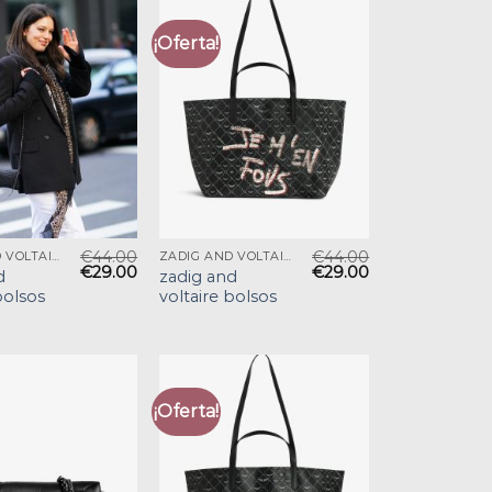
¡Oferta!
€
44.00
€
44.00
ZADIG AND VOLTAIRE BOLSOS
ZADIG AND VOLTAIRE BOLSOS
€
29.00
€
29.00
d
zadig and
bolsos
voltaire bolsos
¡Oferta!