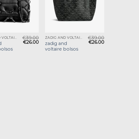
€
39.00
€
39.00
ZADIG AND VOLTAIRE BOLSOS
ZADIG AND VOLTAIRE BOLSOS
€
26.00
€
26.00
d
zadig and
bolsos
voltaire bolsos