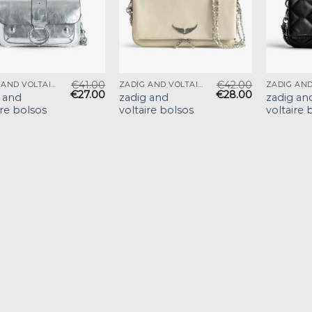
€
41.00
€
42.00
ZADIG AND VOLTAIRE BOLSOS
ZADIG AND VOLTAIRE BOLSOS
€
27.00
€
28.00
 and
zadig and
zadig an
ire bolsos
voltaire bolsos
voltaire 