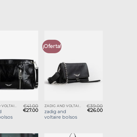
¡Oferta!
€
41.00
€
39.00
ZADIG AND VOLTAIRE BOLSOS
ZADIG AND VOLTAIRE BOLSOS
€
27.00
€
26.00
d
zadig and
bolsos
voltaire bolsos