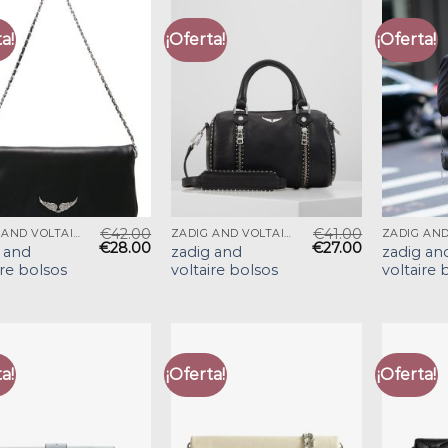
a!
¡Oferta!
¡Oferta!
€
42.00
€
41.00
ZADIG AND VOLTAIRE BOLSOS
ZADIG AND VOLTAIRE BOLSOS
€
28.00
€
27.00
 and
zadig and
zadig an
ire bolsos
voltaire bolsos
voltaire 
a!
¡Oferta!
¡Oferta!