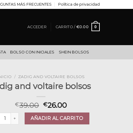
GUNTAS MÁS FRECUENTES
Política de privacidad
0
ACCEDER
CARRITO /
€
0.00
STA
BOLSO CON INICIALES
SHEIN BOLSOS
NICIO
/
ZADIG AND VOLTAIRE BOLSOS
dig and voltaire bolsos
39.00
26.00
€
€
ig and voltaire bolsos cantidad
AÑADIR AL CARRITO