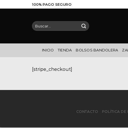
Saltar
100% PAGO SEGURO
al
contenido
Buscar
por:
INICIO
TIENDA
BOLSOS BANDOLERA
ZA
[stripe_checkout]
CONTACTO
POLÍTICA D