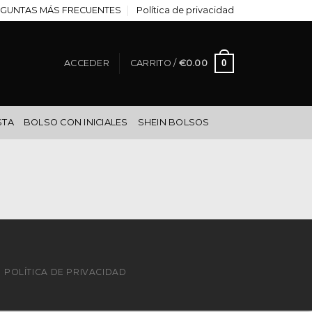
GUNTAS MÁS FRECUENTES
Política de privacidad
0
ACCEDER
CARRITO /
€
0.00
STA
BOLSO CON INICIALES
SHEIN BOLSOS
POLÍTICA DE PRIVACIDAD