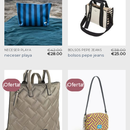
€
42.00
€
38.00
NECESER PLAYA
BOLSOS PEPE JEANS
€
28.00
€
25.00
neceser playa
bolsos pepe jeans
¡Oferta!
¡Oferta!