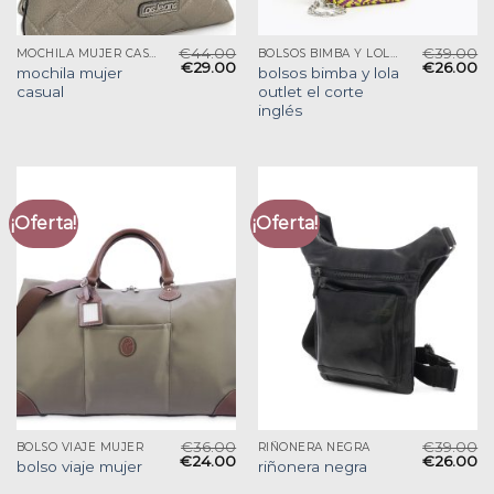
€
44.00
€
39.00
MOCHILA MUJER CASUAL
BOLSOS BIMBA Y LOLA OUTLET EL CORTE INGLÉS
€
29.00
€
26.00
mochila mujer
bolsos bimba y lola
casual
outlet el corte
inglés
¡Oferta!
¡Oferta!
€
36.00
€
39.00
BOLSO VIAJE MUJER
RIÑONERA NEGRA
€
24.00
€
26.00
bolso viaje mujer
riñonera negra