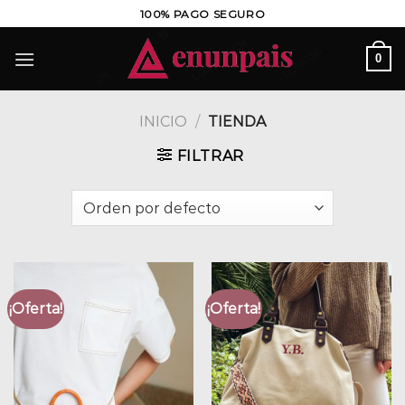
Saltar
100% PAGO SEGURO
al
contenido
0
INICIO
/
TIENDA
FILTRAR
¡Oferta!
¡Oferta!