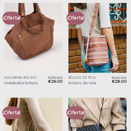
¡Oferta!
¡Oferta!
€
39.00
€
42.00
MALABABA BOLSOS
BOLSOS DE TELA
€
26.00
€
28.00
malababa bolsos
bolsos de tela
¡Oferta!
¡Oferta!