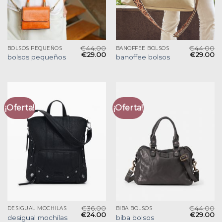
€
44.00
€
44.00
BOLSOS PEQUEÑOS
BANOFFEE BOLSOS
€
29.00
€
29.00
bolsos pequeños
banoffee bolsos
¡Oferta!
¡Oferta!
€
36.00
€
44.00
DESIGUAL MOCHILAS
BIBA BOLSOS
€
24.00
€
29.00
desigual mochilas
biba bolsos