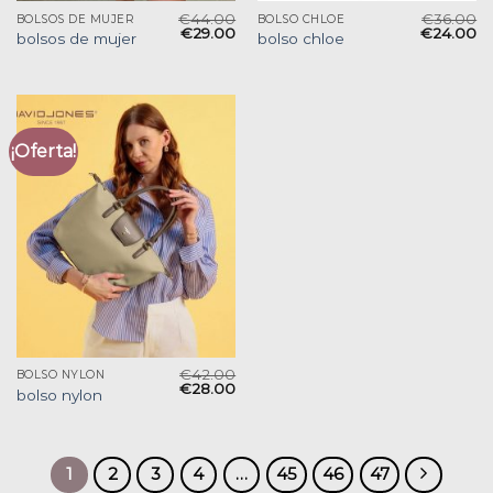
€
44.00
€
36.00
BOLSOS DE MUJER
BOLSO CHLOE
€
29.00
€
24.00
bolsos de mujer
bolso chloe
¡Oferta!
€
42.00
BOLSO NYLON
€
28.00
bolso nylon
1
2
3
4
…
45
46
47