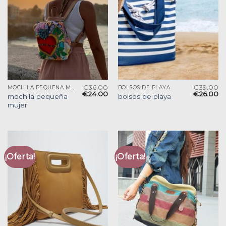
€
36.00
€
39.00
MOCHILA PEQUEÑA MUJER
BOLSOS DE PLAYA
€
24.00
€
26.00
mochila pequeña
bolsos de playa
mujer
¡Oferta!
¡Oferta!