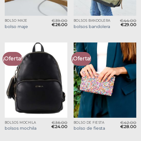
€
39.00
€
44.00
BOLSO MAJE
BOLSOS BANDOLERA
€
26.00
€
29.00
bolso maje
bolsos bandolera
¡Oferta!
¡Oferta!
€
36.00
€
42.00
BOLSOS MOCHILA
BOLSO DE FIESTA
€
24.00
€
28.00
bolsos mochila
bolso de fiesta