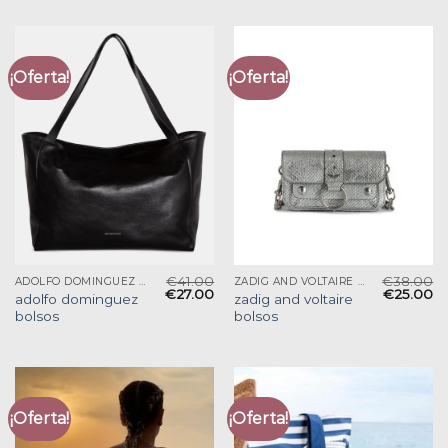
¡Oferta!
¡Oferta!
€
41.00
€
38.00
ADOLFO DOMINGUEZ BOLSOS
ZADIG AND VOLTAIRE BOLSOS
€
27.00
€
25.00
adolfo dominguez
zadig and voltaire
bolsos
bolsos
¡Oferta!
¡Oferta!