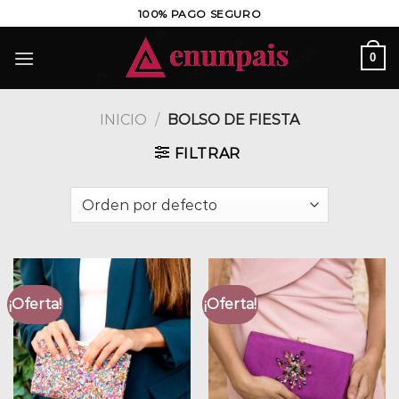
Saltar
100% PAGO SEGURO
al
contenido
0
INICIO
/
BOLSO DE FIESTA
FILTRAR
¡Oferta!
¡Oferta!