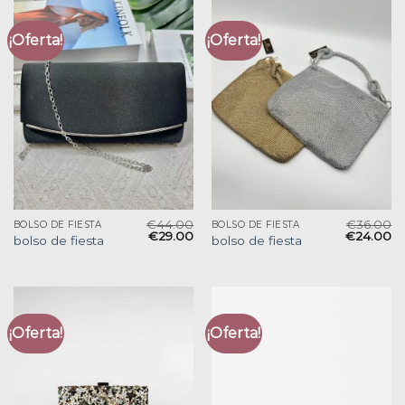
¡Oferta!
¡Oferta!
€
44.00
€
36.00
BOLSO DE FIESTA
BOLSO DE FIESTA
€
29.00
€
24.00
bolso de fiesta
bolso de fiesta
¡Oferta!
¡Oferta!