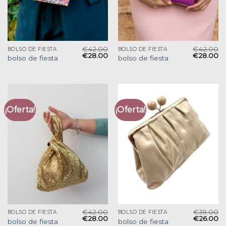
€
42.00
€
42.00
BOLSO DE FIESTA
BOLSO DE FIESTA
€
28.00
€
28.00
bolso de fiesta
bolso de fiesta
¡Oferta!
¡Oferta!
€
42.00
€
39.00
BOLSO DE FIESTA
BOLSO DE FIESTA
€
28.00
€
26.00
bolso de fiesta
bolso de fiesta