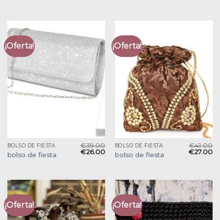
¡Oferta!
¡Oferta!
€
39.00
€
41.00
BOLSO DE FIESTA
BOLSO DE FIESTA
€
26.00
€
27.00
bolso de fiesta
bolso de fiesta
¡Oferta!
¡Oferta!