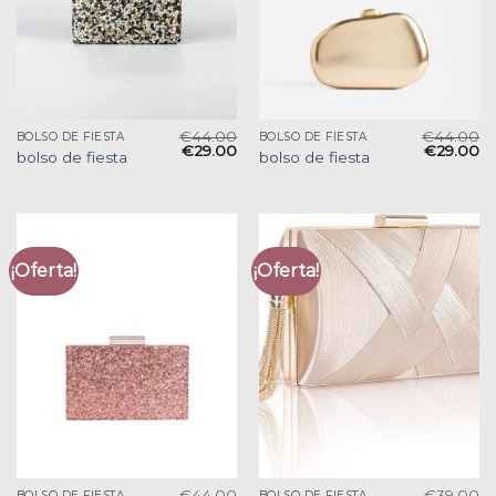
€
44.00
€
44.00
BOLSO DE FIESTA
BOLSO DE FIESTA
€
29.00
€
29.00
bolso de fiesta
bolso de fiesta
¡Oferta!
¡Oferta!
€
44.00
€
39.00
BOLSO DE FIESTA
BOLSO DE FIESTA