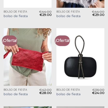
€
44.00
€
44.00
BOLSO DE FIESTA
BOLSO DE FIESTA
€
29.00
€
29.00
bolso de fiesta
bolso de fiesta
¡Oferta!
¡Oferta!
€
42.00
€
36.00
BOLSO DE FIESTA
BOLSO DE FIESTA
€
28.00
€
24.00
bolso de fiesta
bolso de fiesta