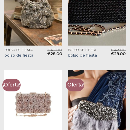
€
42.00
€
42.00
BOLSO DE FIESTA
BOLSO DE FIESTA
€
28.00
€
28.00
bolso de fiesta
bolso de fiesta
¡Oferta!
¡Oferta!