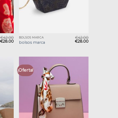
€
42.00
€
42.00
BOLSOS MARCA
€
28.00
€
28.00
bolsos marca
¡Oferta!