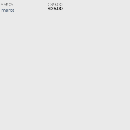
€
39.00
 MARCA
€
26.00
s marca