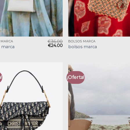
€
36.00
 MARCA
BOLSOS MARCA
€
24.00
s marca
bolsos marca
!
¡Oferta!