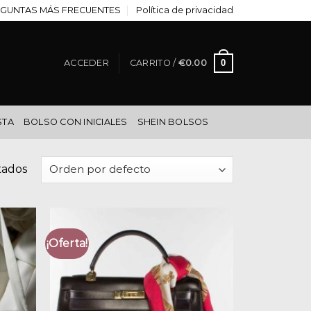
GUNTAS MÁS FRECUENTES
Política de privacidad
0
ACCEDER
CARRITO /
€
0.00
STA
BOLSO CON INICIALES
SHEIN BOLSOS
tados
¡Oferta!