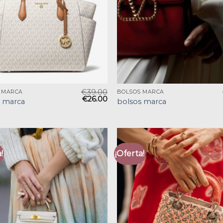
€
39.00
 MARCA
BOLSOS MARCA
€
26.00
s marca
bolsos marca
!
¡Oferta!