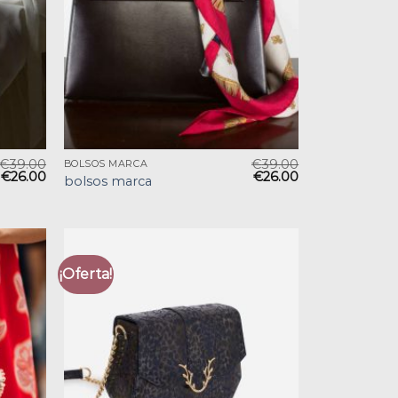
€
39.00
€
39.00
BOLSOS MARCA
€
26.00
€
26.00
bolsos marca
¡Oferta!