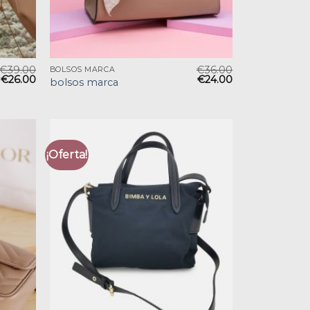
€
39.00
€
36.00
BOLSOS MARCA
€
26.00
€
24.00
bolsos marca
¡Oferta!