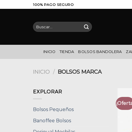
Saltar
100% PAGO SEGURO
al
contenido
Buscar
por:
INICIO
TIENDA
BOLSOS BANDOLERA
ZA
INICIO
/
BOLSOS MARCA
EXPLORAR
¡Oferta
Bolsos Pequeños
Banoffee Bolsos
Desigual Mochilas