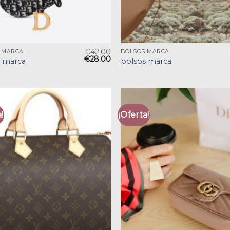
€
42.00
 MARCA
BOLSOS MARCA
€
28.00
s marca
bolsos marca
!
¡Oferta!