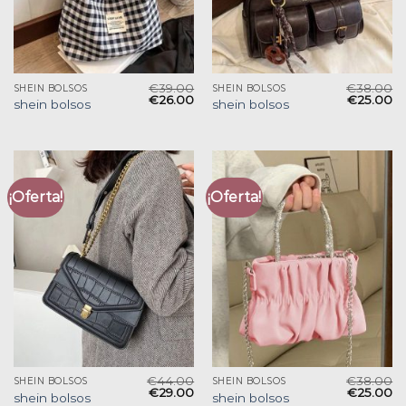
€
39.00
€
38.00
SHEIN BOLSOS
SHEIN BOLSOS
€
26.00
€
25.00
shein bolsos
shein bolsos
¡Oferta!
¡Oferta!
€
44.00
€
38.00
SHEIN BOLSOS
SHEIN BOLSOS
€
29.00
€
25.00
shein bolsos
shein bolsos