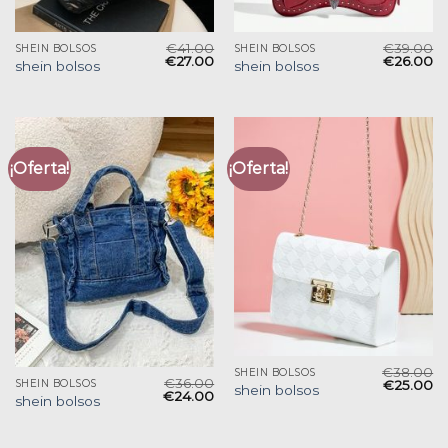
€
41.00
€
39.00
SHEIN BOLSOS
SHEIN BOLSOS
€
27.00
€
26.00
shein bolsos
shein bolsos
¡Oferta!
¡Oferta!
€
38.00
SHEIN BOLSOS
€
36.00
€
25.00
SHEIN BOLSOS
shein bolsos
€
24.00
shein bolsos