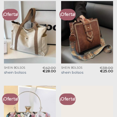
¡Oferta!
¡Oferta!
€
42.00
€
38.00
SHEIN BOLSOS
SHEIN BOLSOS
€
28.00
€
25.00
shein bolsos
shein bolsos
¡Oferta!
¡Oferta!