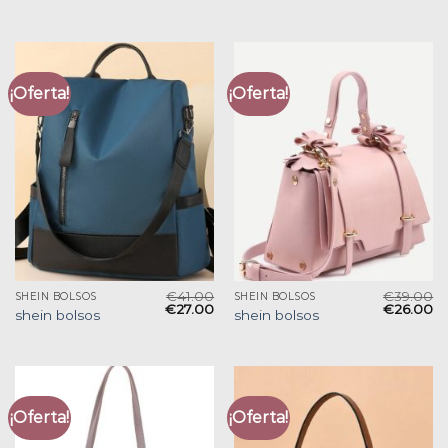
¡Oferta!
¡Oferta!
€
41.00
€
39.00
SHEIN BOLSOS
SHEIN BOLSOS
€
27.00
€
26.00
shein bolsos
shein bolsos
¡Oferta!
¡Oferta!