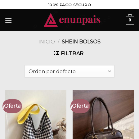
Saltar
100% PAGO SEGURO
al
contenido
0
INICIO
/
SHEIN BOLSOS
FILTRAR
¡Oferta!
¡Oferta!