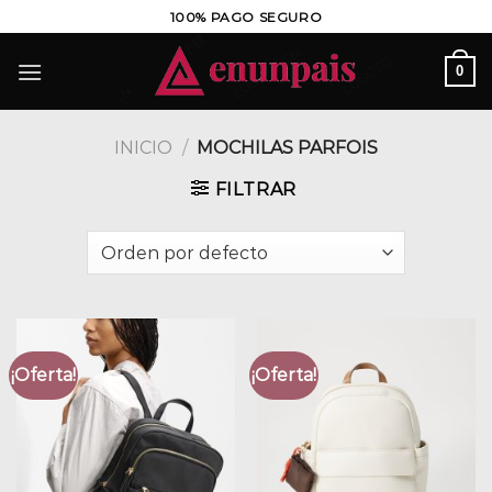
Saltar
100% PAGO SEGURO
al
contenido
0
INICIO
/
MOCHILAS PARFOIS
FILTRAR
¡Oferta!
¡Oferta!