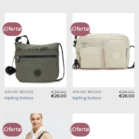
¡Oferta!
¡Oferta!
€
39.00
€
39.00
KIPLING BOLSOS
KIPLING BOLSOS
€
26.00
€
26.00
kipling bolsos
kipling bolsos
¡Oferta!
¡Oferta!