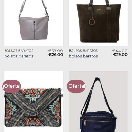
€
39.00
€
44.00
BOLSOS BARATOS
BOLSOS BARATOS
€
26.00
€
29.00
bolsos baratos
bolsos baratos
¡Oferta!
¡Oferta!