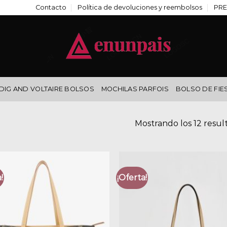
Contacto
Política de devoluciones y reembolsos
PRE
DIG AND VOLTAIRE BOLSOS
MOCHILAS PARFOIS
BOLSO DE FIE
Mostrando los 12 resul
!
¡Oferta!