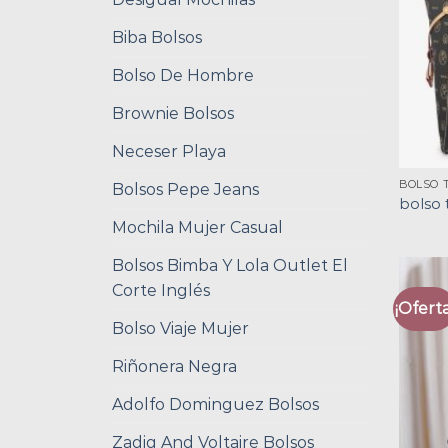
Biba Bolsos
Bolso De Hombre
Brownie Bolsos
Neceser Playa
BOLSO 
Bolsos Pepe Jeans
bolso 
Mochila Mujer Casual
Bolsos Bimba Y Lola Outlet El
Corte Inglés
¡Oferta
Bolso Viaje Mujer
Riñonera Negra
Adolfo Dominguez Bolsos
Zadig And Voltaire Bolsos