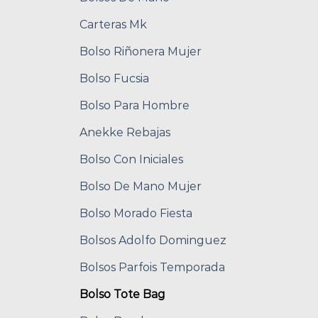
Carteras Mk
Bolso Riñonera Mujer
Bolso Fucsia
Bolso Para Hombre
Anekke Rebajas
Bolso Con Iniciales
Bolso De Mano Mujer
Bolso Morado Fiesta
Bolsos Adolfo Dominguez
Bolsos Parfois Temporada
Bolso Tote Bag