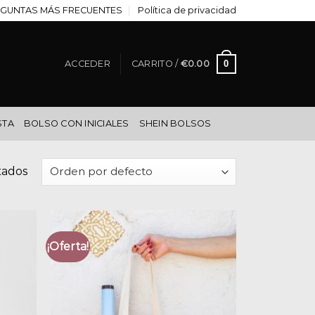
GUNTAS MÁS FRECUENTES
Política de privacidad
0
ACCEDER
CARRITO /
€
0.00
STA
BOLSO CON INICIALES
SHEIN BOLSOS
tados
¡Oferta!