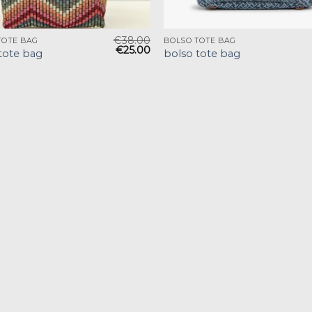
€
38.00
TOTE BAG
BOLSO TOTE BAG
€
25.00
tote bag
bolso tote bag