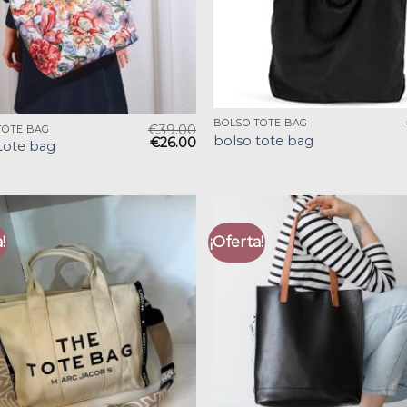
BOLSO TOTE BAG
€
39.00
TOTE BAG
bolso tote bag
€
26.00
tote bag
!
¡Oferta!