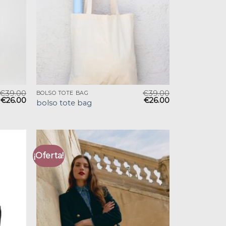
€
39.00
€
39.00
BOLSO TOTE BAG
€
26.00
€
26.00
bolso tote bag
¡Oferta!