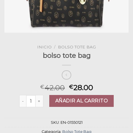
INICIO
/
BOLSO TOTE BAG
bolso tote bag
42.00
28.00
€
€
bolso tote bag cantidad
AÑADIR AL CARRITO
SKU:
EN-01550121
Categoría:
Bolso Tote Bag