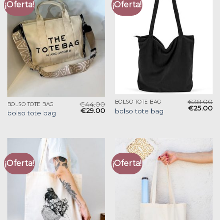
¡Oferta!
¡Oferta!
€
38.00
BOLSO TOTE BAG
€
44.00
BOLSO TOTE BAG
€
25.00
€
29.00
bolso tote bag
bolso tote bag
¡Oferta!
¡Oferta!