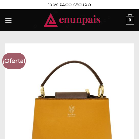
Saltar
100% PAGO SEGURO
al
contenido
0
¡Oferta!