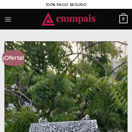
Saltar
100% PAGO SEGURO
al
contenido
0
¡Oferta!