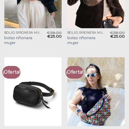
€
38.00
€
38.00
BOLSO RIÑONERA MUJER
BOLSO RIÑONERA MUJER
€
25.00
€
25.00
bolso riñonera
bolso riñonera
mujer
mujer
¡Oferta!
¡Oferta!