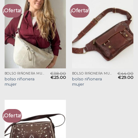
¡Oferta!
¡Oferta!
€
38.00
€
44.00
BOLSO RIÑONERA MUJER
BOLSO RIÑONERA MUJER
€
25.00
€
29.00
bolso riñonera
bolso riñonera
mujer
mujer
¡Oferta!