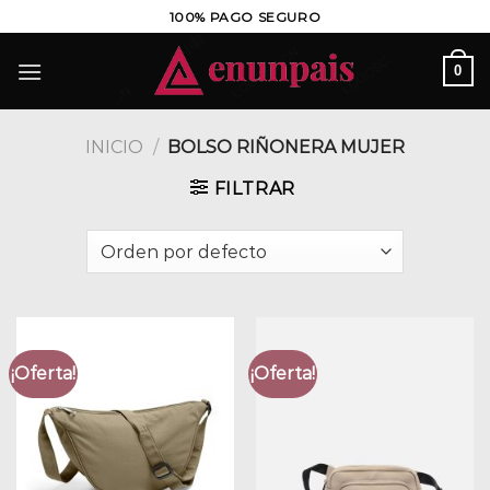
Saltar
100% PAGO SEGURO
al
contenido
0
INICIO
/
BOLSO RIÑONERA MUJER
FILTRAR
¡Oferta!
¡Oferta!