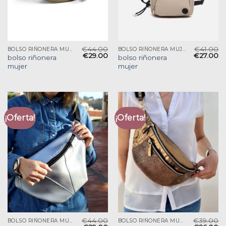
€
44.00
€
41.00
BOLSO RIÑONERA MUJER
BOLSO RIÑONERA MUJER
€
29.00
€
27.00
bolso riñonera
bolso riñonera
mujer
mujer
¡Oferta!
¡Oferta!
€
44.00
€
39.00
BOLSO RIÑONERA MUJER
BOLSO RIÑONERA MUJER