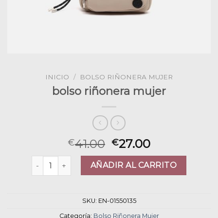
INICIO
/
BOLSO RIÑONERA MUJER
bolso riñonera mujer
41.00
27.00
€
€
bolso riñonera mujer cantidad
AÑADIR AL CARRITO
SKU:
EN-01550135
Categoría:
Bolso Riñonera Mujer