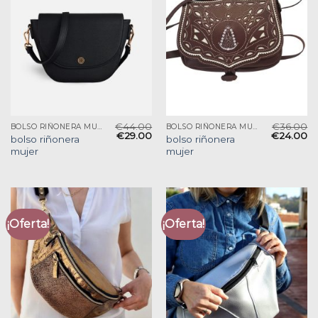
€
44.00
€
36.00
BOLSO RIÑONERA MUJER
BOLSO RIÑONERA MUJER
€
29.00
€
24.00
bolso riñonera
bolso riñonera
mujer
mujer
¡Oferta!
¡Oferta!