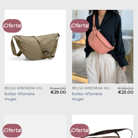
¡Oferta!
¡Oferta!
€
44.00
€
38.00
BOLSO RIÑONERA MUJER
BOLSO RIÑONERA MUJER
€
29.00
€
25.00
bolso riñonera
bolso riñonera
mujer
mujer
¡Oferta!
¡Oferta!