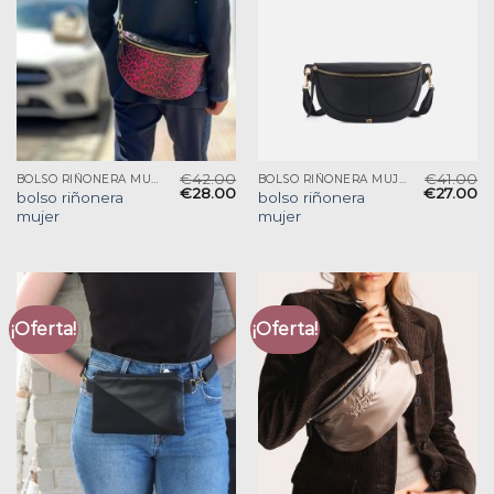
€
42.00
€
41.00
BOLSO RIÑONERA MUJER
BOLSO RIÑONERA MUJER
€
28.00
€
27.00
bolso riñonera
bolso riñonera
mujer
mujer
¡Oferta!
¡Oferta!