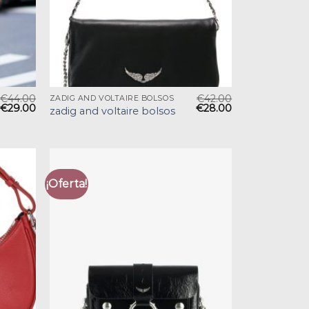
€
44.00
€
42.00
ZADIG AND VOLTAIRE BOLSOS
€
29.00
€
28.00
zadig and voltaire bolsos
¡Oferta!