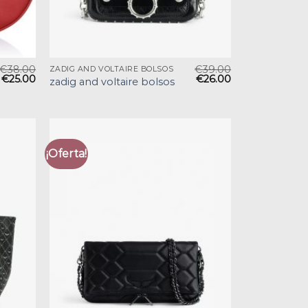
€
38.00
€
39.00
ZADIG AND VOLTAIRE BOLSOS
€
25.00
€
26.00
zadig and voltaire bolsos
¡Oferta!