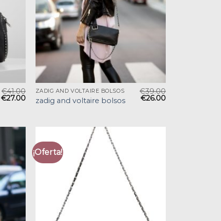
€
41.00
€
39.00
ZADIG AND VOLTAIRE BOLSOS
€
27.00
€
26.00
zadig and voltaire bolsos
¡Oferta!