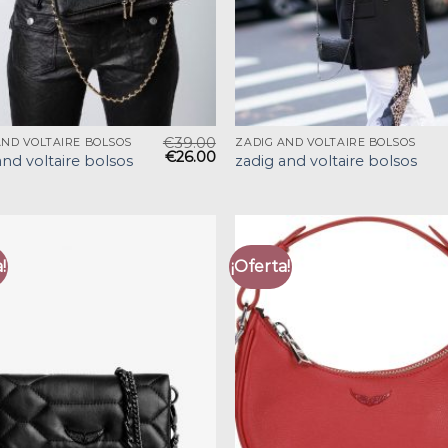
€
39.00
AND VOLTAIRE BOLSOS
ZADIG AND VOLTAIRE BOLSOS
€
26.00
and voltaire bolsos
zadig and voltaire bolsos
!
¡Oferta!