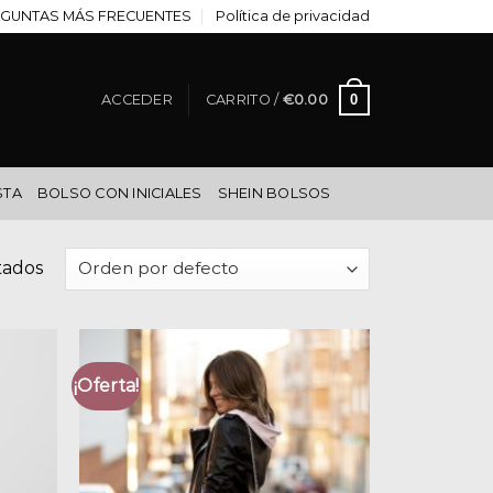
GUNTAS MÁS FRECUENTES
Política de privacidad
0
ACCEDER
CARRITO /
€
0.00
STA
BOLSO CON INICIALES
SHEIN BOLSOS
tados
¡Oferta!