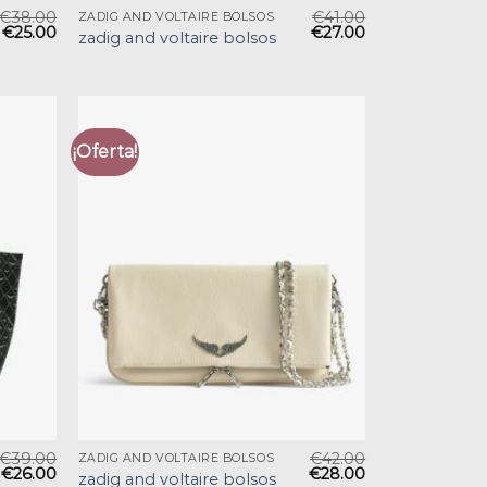
€
38.00
€
41.00
ZADIG AND VOLTAIRE BOLSOS
€
25.00
€
27.00
zadig and voltaire bolsos
¡Oferta!
€
39.00
€
42.00
ZADIG AND VOLTAIRE BOLSOS
€
26.00
€
28.00
zadig and voltaire bolsos