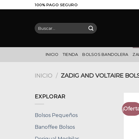
Saltar
100% PAGO SEGURO
al
contenido
Buscar
por:
INICIO
TIENDA
BOLSOS BANDOLERA
ZA
INICIO
/
ZADIG AND VOLTAIRE BOL
EXPLORAR
¡Oferta
Bolsos Pequeños
Banoffee Bolsos
Desigual Mochilas