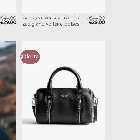
€
44.00
€
44.00
ZADIG AND VOLTAIRE BOLSOS
€
29.00
€
29.00
zadig and voltaire bolsos
¡Oferta!