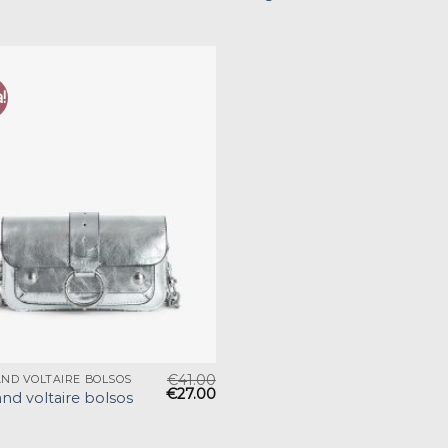
!
€
41.00
AND VOLTAIRE BOLSOS
€
27.00
and voltaire bolsos