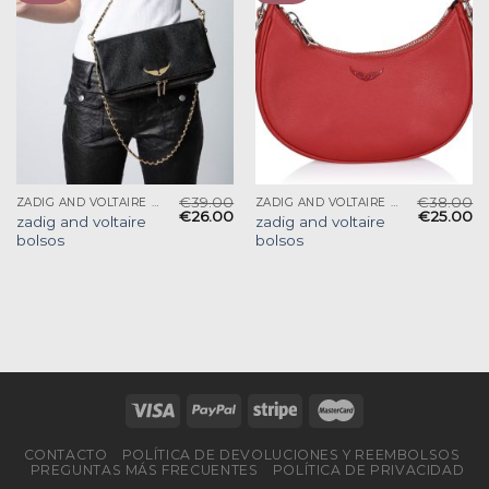
€
39.00
€
38.00
ZADIG AND VOLTAIRE BOLSOS
ZADIG AND VOLTAIRE BOLSOS
€
26.00
€
25.00
zadig and voltaire
zadig and voltaire
bolsos
bolsos
CONTACTO
POLÍTICA DE DEVOLUCIONES Y REEMBOLSOS
PREGUNTAS MÁS FRECUENTES
POLÍTICA DE PRIVACIDAD