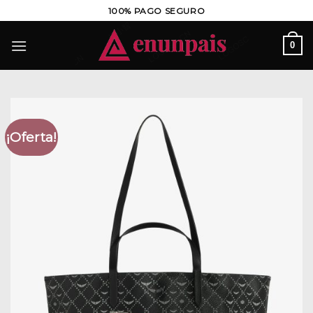
Saltar
100% PAGO SEGURO
al
contenido
0
¡Oferta!