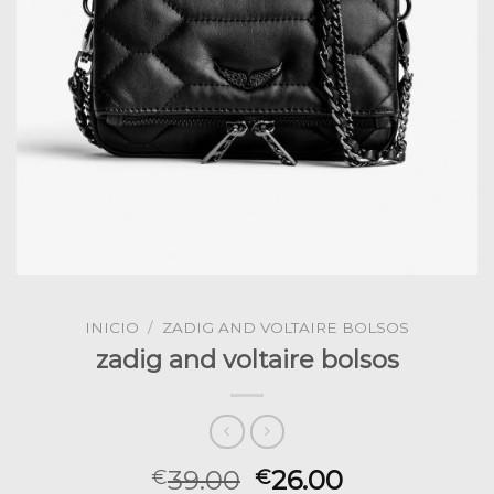
INICIO
/
ZADIG AND VOLTAIRE BOLSOS
zadig and voltaire bolsos
39.00
26.00
€
€