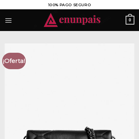
Saltar
100% PAGO SEGURO
al
contenido
0
¡Oferta!