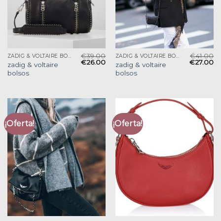
€
39.00
€
41.00
ZADIG & VOLTAIRE BOLSOS
ZADIG & VOLTAIRE BOLSOS
€
26.00
€
27.00
zadig & voltaire
zadig & voltaire
bolsos
bolsos
¡Oferta!
¡Oferta!