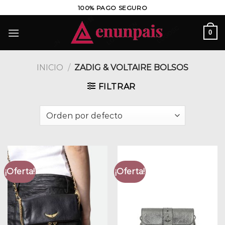
Saltar
100% PAGO SEGURO
al
contenido
0
INICIO
/
ZADIG & VOLTAIRE BOLSOS
FILTRAR
¡Oferta!
¡Oferta!