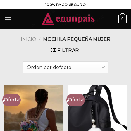
Saltar
100% PAGO SEGURO
al
contenido
0
INICIO
/
MOCHILA PEQUEÑA MUJER
FILTRAR
¡Oferta!
¡Oferta!