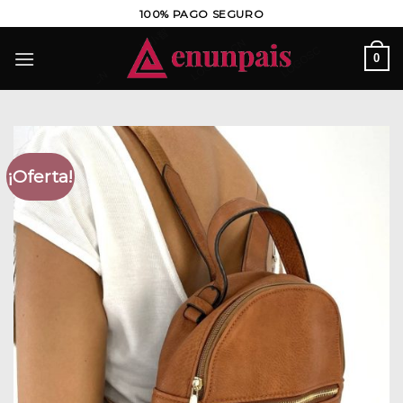
Saltar
100% PAGO SEGURO
al
contenido
0
¡Oferta!