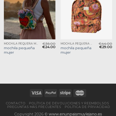
€
36.00
€
44.00
MOCHILA PEQUEÑA MUJER
MOCHILA PEQUEÑA MUJER
€
24.00
€
29.00
mochila pequeña
mochila pequeña
mujer
mujer
CONTACTO
POLÍTICA DE DEVOLUCIONES Y REEMBOLSOS
PREGUNTAS MÁS FRECUENTES
POLÍTICA DE PRIVACIDAD
Copyright 2026 ©
www.enunpaismuylejano.es