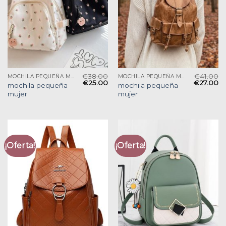
€
38.00
€
41.00
MOCHILA PEQUEÑA MUJER
MOCHILA PEQUEÑA MUJER
€
25.00
€
27.00
mochila pequeña
mochila pequeña
mujer
mujer
¡Oferta!
¡Oferta!