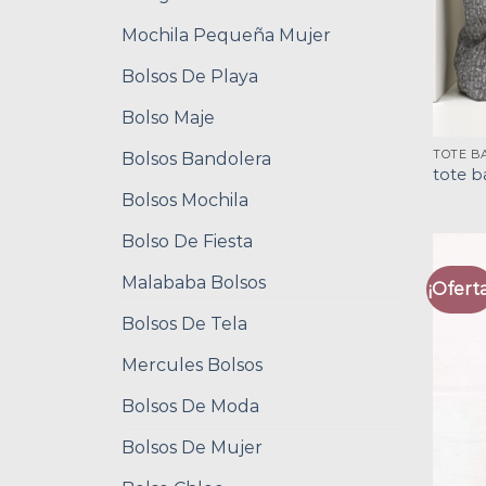
Mochila Pequeña Mujer
Bolsos De Playa
Bolso Maje
TOTE B
Bolsos Bandolera
tote b
Bolsos Mochila
Bolso De Fiesta
Malababa Bolsos
¡Oferta
Bolsos De Tela
Mercules Bolsos
Bolsos De Moda
Bolsos De Mujer