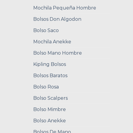
Mochila Pequeña Hombre
Bolsos Don Algodon
Bolso Saco
Mochila Anekke
Bolso Mano Hombre
Kipling Bolsos
Bolsos Baratos
Bolso Rosa
Bolso Scalpers
Bolso Mimbre
Bolso Anekke
Bolsos De Mano