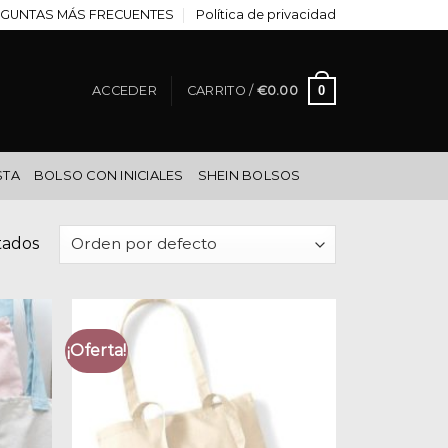
GUNTAS MÁS FRECUENTES
Política de privacidad
0
ACCEDER
CARRITO /
€
0.00
STA
BOLSO CON INICIALES
SHEIN BOLSOS
tados
¡Oferta!