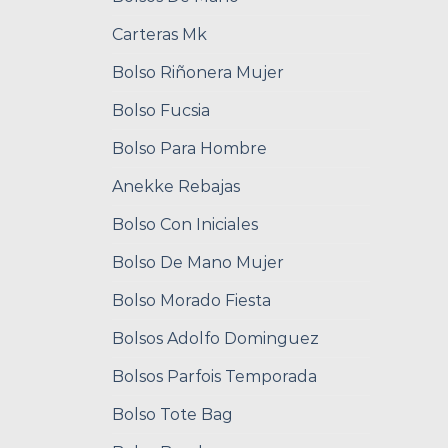
Carteras Mk
Bolso Riñonera Mujer
Bolso Fucsia
Bolso Para Hombre
Anekke Rebajas
Bolso Con Iniciales
Bolso De Mano Mujer
Bolso Morado Fiesta
Bolsos Adolfo Dominguez
Bolsos Parfois Temporada
Bolso Tote Bag