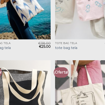
€
38.00
AG TELA
TOTE BAG TELA
€
25.00
ag tela
tote bag tela
!
¡Oferta!