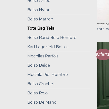
Bolso Chloe
Bolso Nylon
Bolso Marron
TOTE B
Tote Bag Tela
tote b
Bolso Bandolera Hombre
Karl Lagerfeld Bolsos
¡Oferta
Mochilas Parfois
Bolso Beige
Mochila Piel Hombre
Bolso Crochet
Bolso Rojo
Bolso De Mano