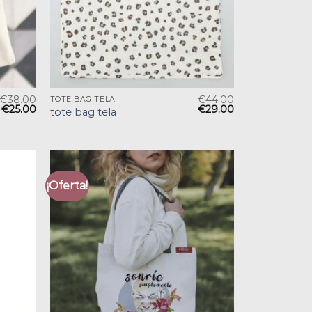
€
38.00
€
44.00
TOTE BAG TELA
€
25.00
€
29.00
tote bag tela
¡Oferta!