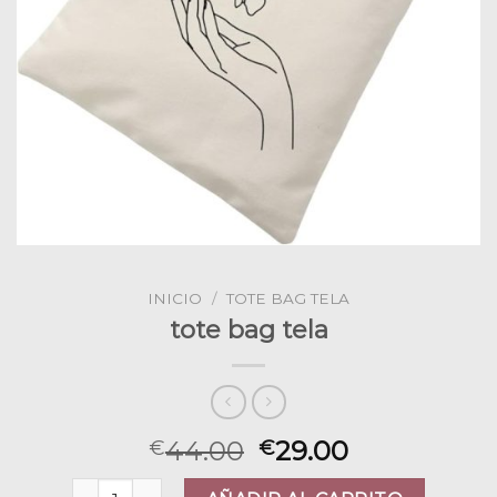
INICIO
/
TOTE BAG TELA
tote bag tela
44.00
29.00
€
€
tote bag tela cantidad