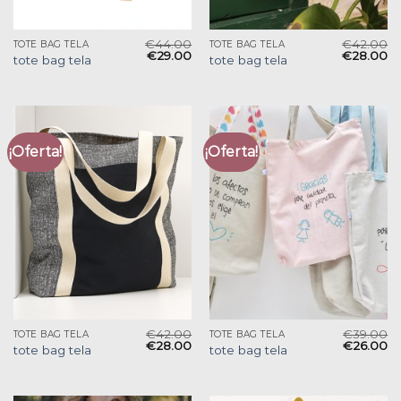
€
44.00
€
42.00
TOTE BAG TELA
TOTE BAG TELA
€
29.00
€
28.00
tote bag tela
tote bag tela
¡Oferta!
¡Oferta!
€
42.00
€
39.00
TOTE BAG TELA
TOTE BAG TELA
€
28.00
€
26.00
tote bag tela
tote bag tela