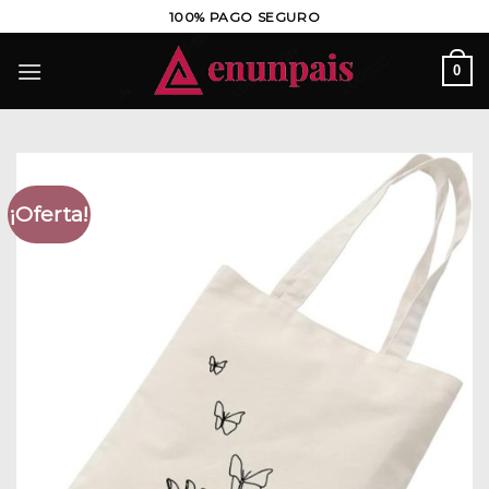
Saltar
100% PAGO SEGURO
al
contenido
0
¡Oferta!