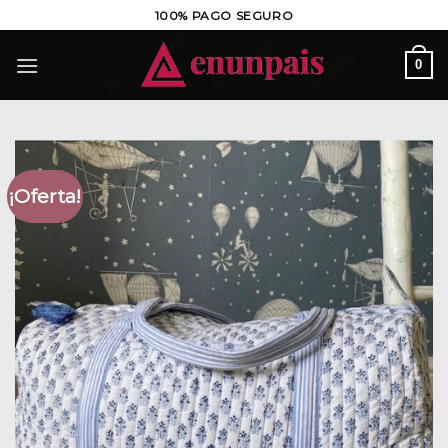
Saltar
100% PAGO SEGURO
al
contenido
0
¡Oferta!