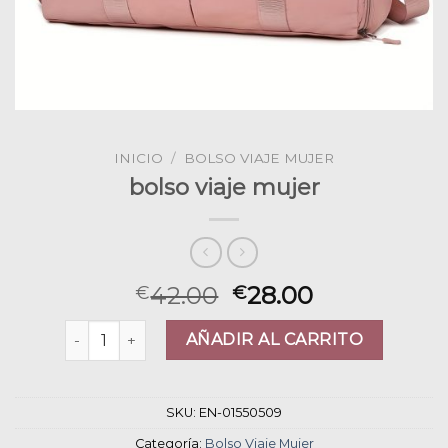
INICIO
/
BOLSO VIAJE MUJER
bolso viaje mujer
42.00
28.00
€
€
bolso viaje mujer cantidad
AÑADIR AL CARRITO
SKU:
EN-01550509
Categoría:
Bolso Viaje Mujer