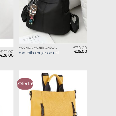
€
38.00
MOCHILA MUJER CASUAL
€
25.00
€
42.00
mochila mujer casual
€
28.00
¡Oferta!