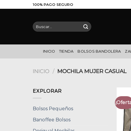
Saltar
100% PAGO SEGURO
al
contenido
Buscar
por:
INICIO
TIENDA
BOLSOS BANDOLERA
ZA
INICIO
/
MOCHILA MUJER CASUAL
EXPLORAR
¡Oferta
Bolsos Pequeños
Banoffee Bolsos
Desigual Mochilas