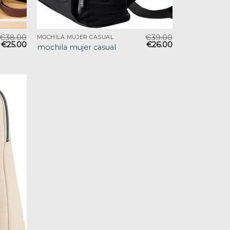
€
38.00
€
39.00
MOCHILA MUJER CASUAL
€
25.00
€
26.00
mochila mujer casual