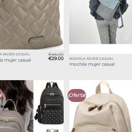
€
44.00
A MUJER CASUAL
€
29.00
MOCHILA MUJER CASUAL
a mujer casual
mochila mujer casual
!
¡Oferta!