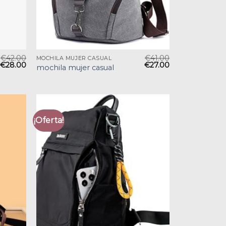
€
42.00
€
41.00
MOCHILA MUJER CASUAL
€
28.00
€
27.00
mochila mujer casual
¡Oferta!