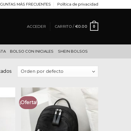
GUNTAS MÁS FRECUENTES
Política de privacidad
0
ACCEDER
CARRITO /
€
0.00
STA
BOLSO CON INICIALES
SHEIN BOLSOS
tados
¡Oferta!