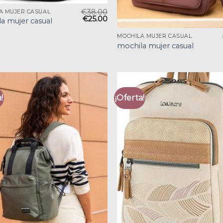
€
38.00
A MUJER CASUAL
€
25.00
a mujer casual
MOCHILA MUJER CASUAL
mochila mujer casual
!
¡Oferta!