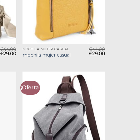
€
44.00
€
44.00
MOCHILA MUJER CASUAL
€
29.00
€
29.00
mochila mujer casual
¡Oferta!