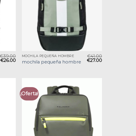
€
39.00
€
41.00
MOCHILA PEQUEÑA HOMBRE
€
26.00
€
27.00
mochila pequeña hombre
¡Oferta!