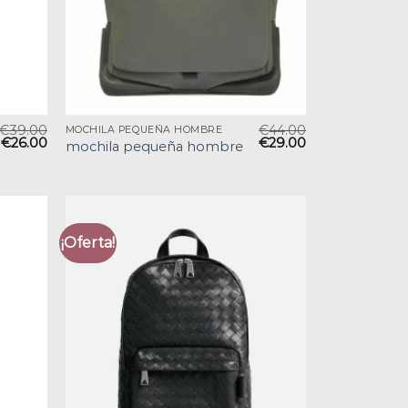
€
39.00
€
44.00
MOCHILA PEQUEÑA HOMBRE
€
26.00
€
29.00
mochila pequeña hombre
¡Oferta!