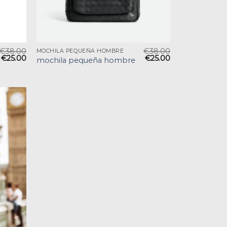
€
38.00
€
38.00
MOCHILA PEQUEÑA HOMBRE
€
25.00
€
25.00
mochila pequeña hombre