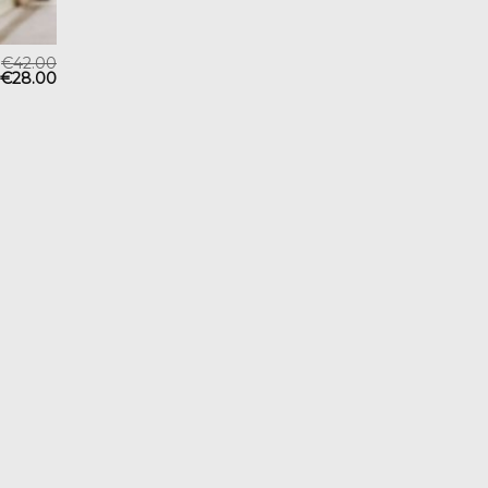
€
42.00
€
28.00