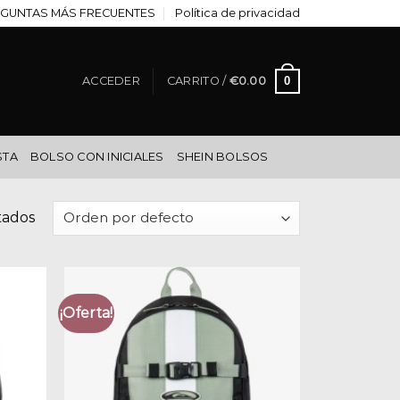
GUNTAS MÁS FRECUENTES
Política de privacidad
0
ACCEDER
CARRITO /
€
0.00
STA
BOLSO CON INICIALES
SHEIN BOLSOS
tados
¡Oferta!