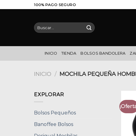
Saltar
100% PAGO SEGURO
al
contenido
Buscar
por:
INICIO
TIENDA
BOLSOS BANDOLERA
ZA
INICIO
/
MOCHILA PEQUEÑA HOMB
EXPLORAR
¡Oferta
Bolsos Pequeños
Banoffee Bolsos
Desigual Mochilas