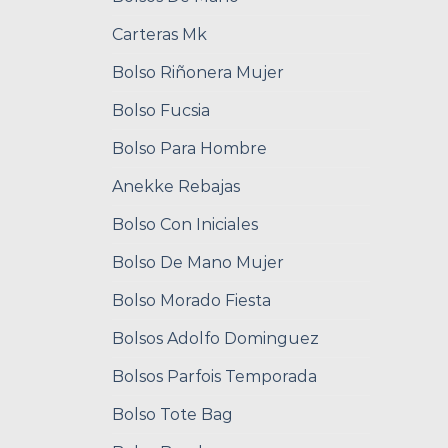
Carteras Mk
Bolso Riñonera Mujer
Bolso Fucsia
Bolso Para Hombre
Anekke Rebajas
Bolso Con Iniciales
Bolso De Mano Mujer
Bolso Morado Fiesta
Bolsos Adolfo Dominguez
Bolsos Parfois Temporada
Bolso Tote Bag