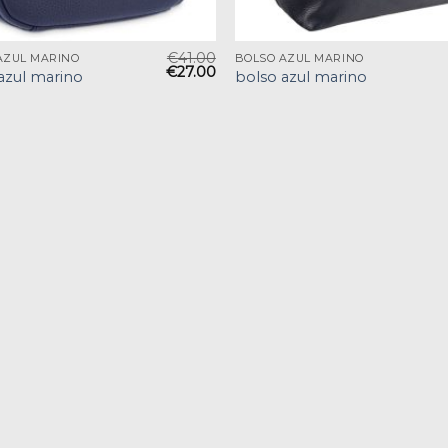
€
41.00
AZUL MARINO
BOLSO AZUL MARINO
€
27.00
azul marino
bolso azul marino