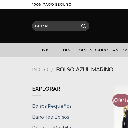
Saltar
100% PAGO SEGURO
al
contenido
Buscar
por:
INICIO
TIENDA
BOLSOS BANDOLERA
ZA
INICIO
/
BOLSO AZUL MARINO
EXPLORAR
¡Oferta
Bolsos Pequeños
Banoffee Bolsos
Desigual Mochilas