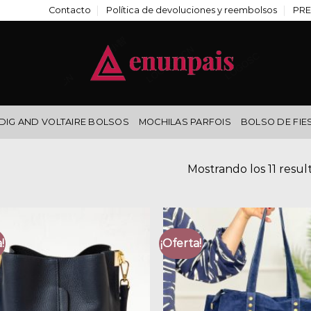
Contacto
Política de devoluciones y reembolsos
PRE
DIG AND VOLTAIRE BOLSOS
MOCHILAS PARFOIS
BOLSO DE FIE
Mostrando los 11 resul
!
¡Oferta!