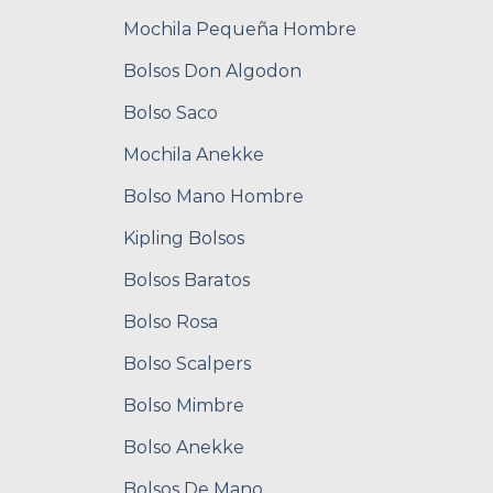
Mochila Pequeña Hombre
Bolsos Don Algodon
Bolso Saco
Mochila Anekke
Bolso Mano Hombre
Kipling Bolsos
Bolsos Baratos
Bolso Rosa
Bolso Scalpers
Bolso Mimbre
Bolso Anekke
Bolsos De Mano