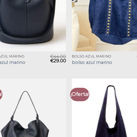
€
44.00
AZUL MARINO
BOLSO AZUL MARINO
€
29.00
azul marino
bolso azul marino
!
¡Oferta!