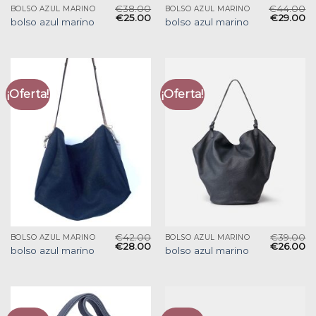
€
38.00
€
44.00
BOLSO AZUL MARINO
BOLSO AZUL MARINO
€
25.00
€
29.00
bolso azul marino
bolso azul marino
¡Oferta!
¡Oferta!
€
42.00
€
39.00
BOLSO AZUL MARINO
BOLSO AZUL MARINO
€
28.00
€
26.00
bolso azul marino
bolso azul marino