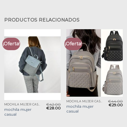
PRODUCTOS RELACIONADOS
¡Oferta!
¡Oferta!
€
44.00
MOCHILA MUJER CASUAL
€
42.00
€
29.00
MOCHILA MUJER CASUAL
mochila mujer
€
28.00
mochila mujer
casual
casual