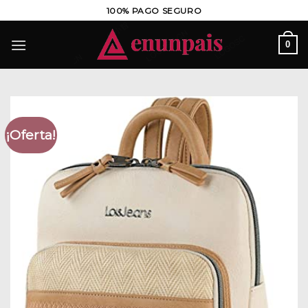
Saltar
100% PAGO SEGURO
al
contenido
0
¡Oferta!