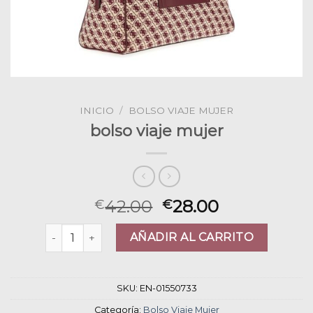
INICIO
/
BOLSO VIAJE MUJER
bolso viaje mujer
42.00
28.00
€
€
bolso viaje mujer cantidad
AÑADIR AL CARRITO
SKU:
EN-01550733
Categoría:
Bolso Viaje Mujer