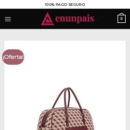
Saltar
100% PAGO SEGURO
al
contenido
0
¡Oferta!