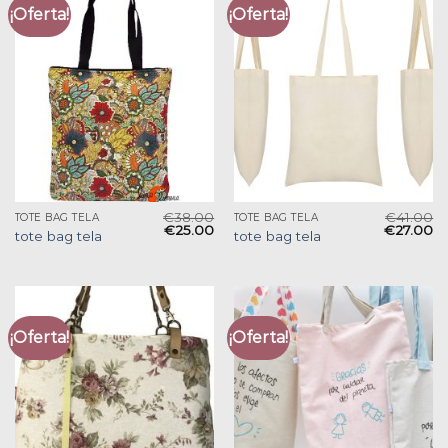
¡Oferta!
¡Oferta!
€
38.00
€
41.00
TOTE BAG TELA
TOTE BAG TELA
€
25.00
€
27.00
tote bag tela
tote bag tela
¡Oferta!
¡Oferta!