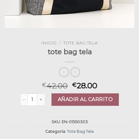
INICIO
/
TOTE BAG TELA
tote bag tela
42.00
28.00
€
€
tote bag tela cantidad
AÑADIR AL CARRITO
SKU:
EN-01550303
Categoría:
Tote Bag Tela