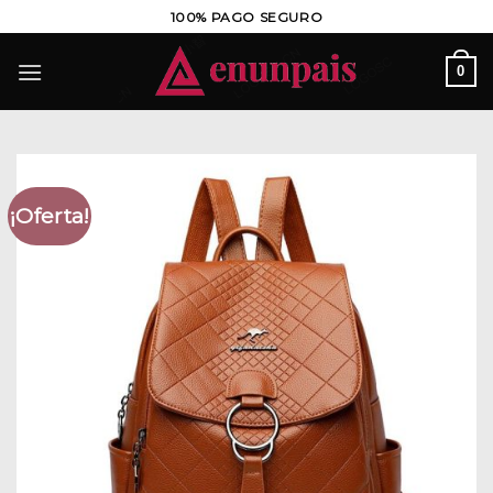
Saltar
100% PAGO SEGURO
al
contenido
0
¡Oferta!