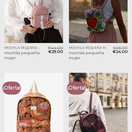
€
44.00
€
36.00
MOCHILA PEQUEÑA MUJER
MOCHILA PEQUEÑA MUJER
€
29.00
€
24.00
mochila pequeña
mochila pequeña
mujer
mujer
¡Oferta!
¡Oferta!